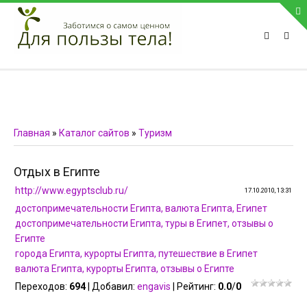
ПРИВЕТСТВУЕМ НА НАШЕМ САЙТЕ
Блок скоро обновится
Блок скоро обновится
ПОПУЛЯРНЫЕ НОВОСТИ
Главная
»
Каталог сайтов
»
Туризм
СВЯЗЬ С АДМИНИСТРАЦИЕЙ САЙТА
Отдых в Египте
Телефон:
http://www.egyptsclub.ru/
17.10.2010, 13:31
Мобильный:
достопримечательности Египта, валюта Египта, Египет
достопримечательности Египта, туры в Египет, отзывы о
Факс:
Египте
E-mail:
admin@medvestnic.ru
города Египта, курорты Египта, путешествие в Египет
валюта Египта, курорты Египта, отзывы о Египте
Форма обратной связи
Переходов
:
694
|
Добавил
:
engavis
|
Рейтинг
:
0.0
/
0