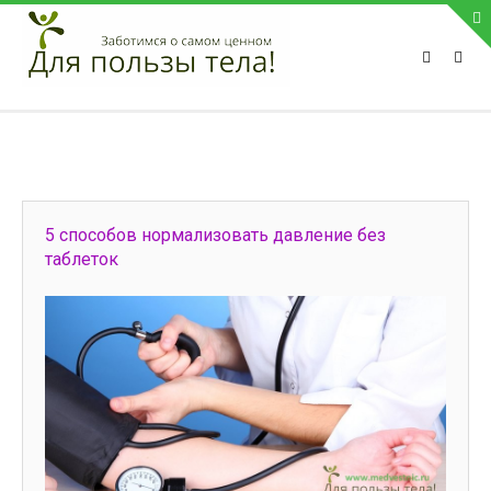
ПРИВЕТСТВУЕМ НА НАШЕМ САЙТЕ
Блок скоро обновится
Блок скоро обновится
ПОПУЛЯРНЫЕ НОВОСТИ
5 способов нормализовать давление без
СВЯЗЬ С АДМИНИСТРАЦИЕЙ САЙТА
таблеток
Телефон:
Мобильный:
Факс:
E-mail:
admin@medvestnic.ru
Форма обратной связи