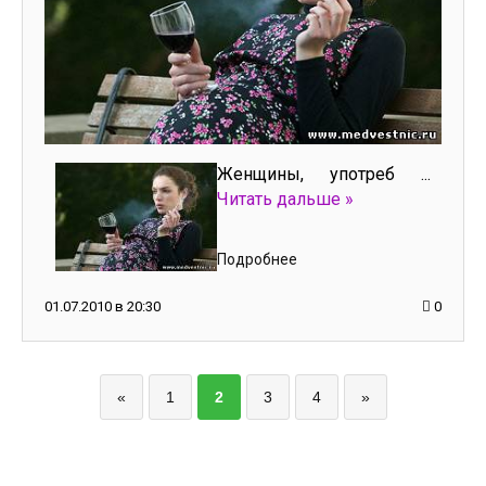
Женщины, употреб
...
Читать дальше »
Подробнее
01.07.2010 в 20:30
0
«
1
2
3
4
»