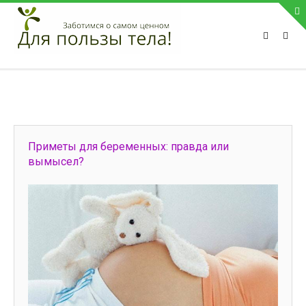
ПРИВЕТСТВУЕМ НА НАШЕМ САЙТЕ
Блок скоро обновится
Блок скоро обновится
ПОПУЛЯРНЫЕ НОВОСТИ
Приметы для беременных: правда или
СВЯЗЬ С АДМИНИСТРАЦИЕЙ САЙТА
вымысел?
Телефон:
Мобильный:
Факс:
E-mail:
admin@medvestnic.ru
Форма обратной связи