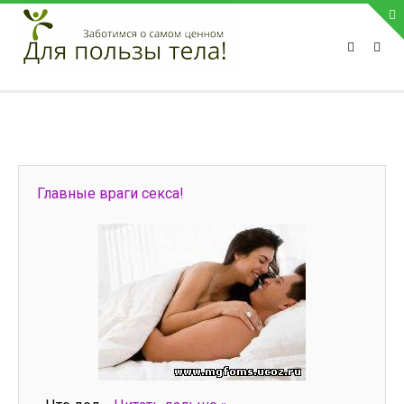
ПРИВЕТСТВУЕМ НА НАШЕМ САЙТЕ
Блок скоро обновится
Блок скоро обновится
ПОПУЛЯРНЫЕ НОВОСТИ
Главные враги секса!
СВЯЗЬ С АДМИНИСТРАЦИЕЙ САЙТА
Телефон:
Мобильный:
Факс:
E-mail:
admin@medvestnic.ru
Форма обратной связи