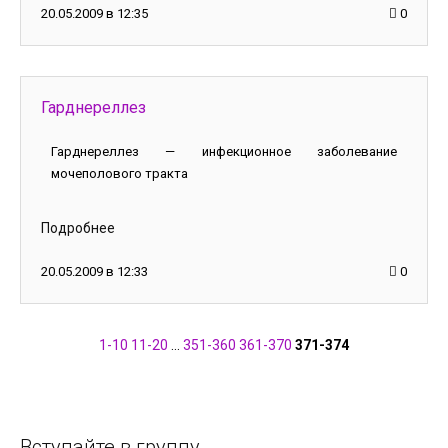
20.05.2009 в 12:35
0
Гарднереллез
Гарднереллез — инфекционное заболевание
мочеполового тракта
Подробнее
20.05.2009 в 12:33
0
1-10
11-20
...
351-360
361-370
371-374
Вступайте в группу