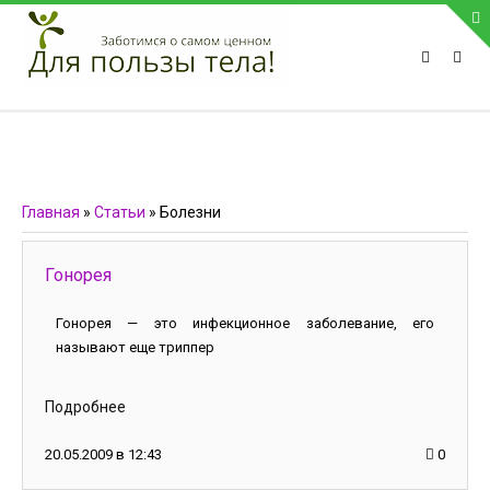
ПРИВЕТСТВУЕМ НА НАШЕМ САЙТЕ
Блок скоро обновится
Блок скоро обновится
ПОПУЛЯРНЫЕ НОВОСТИ
Главная
»
Статьи
» Болезни
СВЯЗЬ С АДМИНИСТРАЦИЕЙ САЙТА
Гонорея
Телефон:
Гонорея — это инфекционное заболевание, его
Мобильный:
называют еще триппер
Факс:
E-mail:
admin@medvestnic.ru
Подробнее
Форма обратной связи
20.05.2009 в 12:43
0