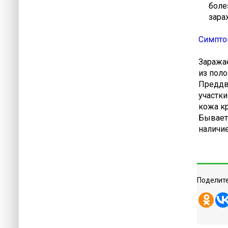
болезн
зараже
Симпто
Заража
из пол
Преддв
участки
кожа кр
Бывает,
наличи
Поделите