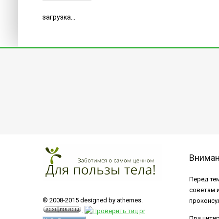
загрузка...
Внима
Перед тем
советам 
© 2008-2015 designed by athemes.
проконсу
.
При цити