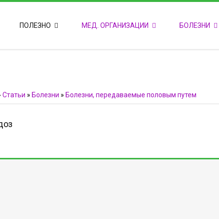
ПОПУЛЯРНЫЕ НОВОСТИ
ПОЛЕЗНО
МЕД. ОРГАНИЗАЦИИ
БОЛЕЗНИ
Т
М
Ф
E
Ф
»
Статьи
»
Болезни
»
Болезни, передаваемые половым путем
доз