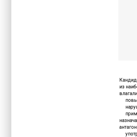
Кандид
из наи
влагал
повыше
наруше
примен
назнач
антагон
употре