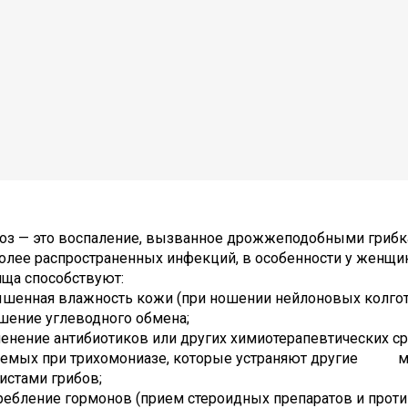
оз — это воспаление, вызванное дрожжеподобными грибка
более распространенных инфекций, в особенности у женщ
ища способствуют:
нная влажность кожи (при ношении нейлоновых колгот
ние углеводного обмена;
ение антибиотиков или других химиотерапевтических с
аемых при трихомониазе, которые устраняют другие м
истами грибов;
бление гормонов (прием стероидных препаратов и проти