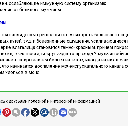
и, ослабляющие иммунную систему организма;
ние от больного мужчины.
мы:
ется кандидозом при половых связях треть больных женщ
овых путей, зуд, и болезненные ощущения, усиливающиеся
ерие влагалища становится темно-красным, причем покрас
 кожи, в частности, вокруг заднего прохода.У мужчин обы
аснеют, покрываются белым налетом, иногда на них возни
 что начинается воспаление мочеиспускательного канала 
ем хлопьев в моче.
сь с друзьями полезной и интересной информацией