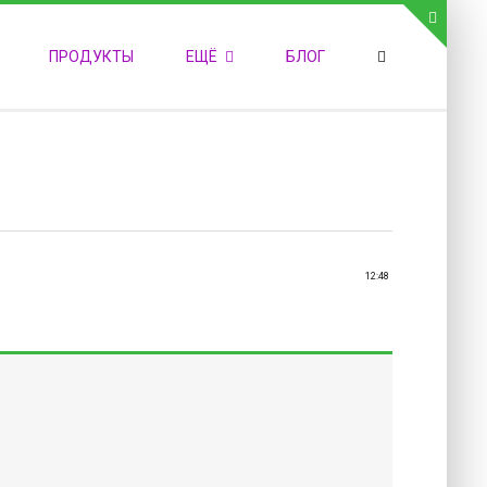
СВЯЗЬ С АДМИНИСТРАЦИЕЙ САЙТА
ПРОДУКТЫ
ЕЩЁ
БЛОГ
елефон:
обильный:
акс:
-mail:
admin@medvestnic.ru
орма обратной связи
12:48