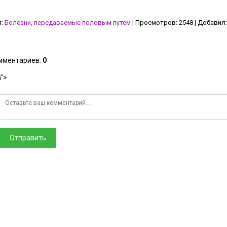
я
:
Болезни, передаваемые половым путем
|
Просмотров
:
2548
|
Добавил
:
омментариев
:
0
">
Отправить