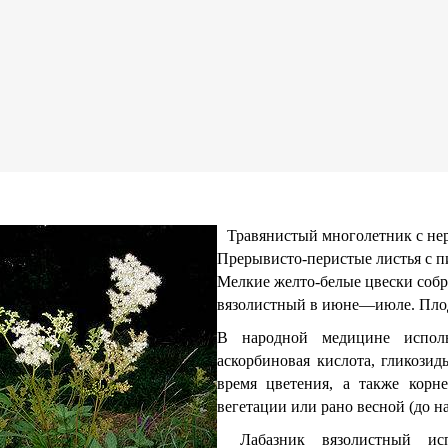
Травянистый многолетник с не
Прерывисто-перистые листья с п
Мелкие желто-белые цвески собр
вязолистный в июне—июле. Пло
В народной медицине исполь
аскорбиновая кислота, гликозид
время цветения, а также корн
вегетации или рано весной (до на
Лабазник вязолистный ис