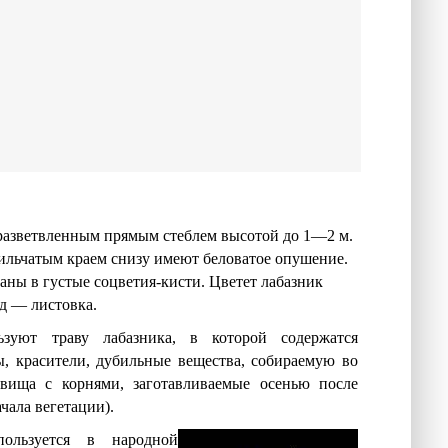
разветвленным прямым стеблем высотой до 1—2 м.
ильчатым краем снизу имеют беловатое опушение.
аны в густые соцветия-кисти. Цветет лабазник
д — листовка.
зуют траву лабазника, в которой содержатся
ы, красители, дубильные вещества, собираемую во
евища с корнями, заготавливаемые осенью после
чала вегетации).
пользуется в народной