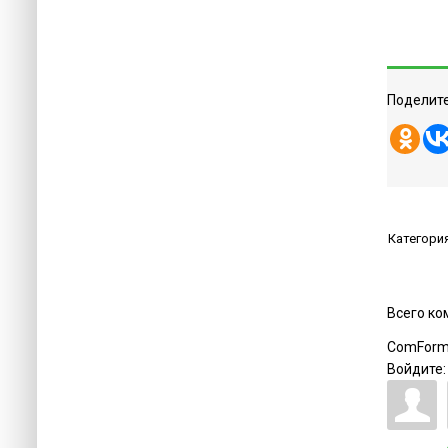
Поделите
Категори
Всего к
ComForm
Войдите: