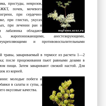
ма, простуды, неврозов,
 ЖКТ, почек, мочевого
игрени, при сердечно-
ке, при глистах, укусах
ых, при лечении ран и
и лабазника обладают
и, жаропонижающими, анестезирующими,
щеукрепляющими и противовоспалительными
й травы, завариваемый в термосе из расчета 1—2
ка; после процеживания пьют равными дозами в
емом пищи. Затем заваривают свежий настой. Для
ок из корней.
ании: молодые побеги и
бавки в салаты и супы, а
его вкусовые качества.