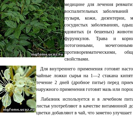
медицине для лечения ревматиз
воспалительных заболеваний
пузыря, кожи, дизентерии, м
сосудистых заболеваниях, одыш
ядовитых (и бешеных) животн
фурункулов. Трава и корн
потогонными, мочегонным
противоревматическими, об
свойствами.
Для внутреннего применения готовят насто
чайные ложки сырья на 1—2 стакана кипят
течение 2 дней (дробное питье) перед при
наружного применения готовят мазь или порош
Лабазник используется и в лечебном пит
листья употребляют в качестве витаминной до
цветки добавляют в чай, что заметно улучшает 