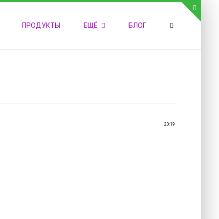
СВЯЗЬ С АДМИНИСТРАЦИЕЙ САЙТА
ПРОДУКТЫ
ЕЩЁ
БЛОГ
елефон:
обильный:
акс:
-mail:
admin@medvestnic.ru
орма обратной связи
20:19