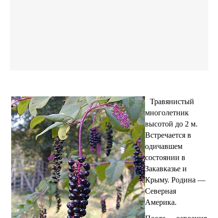
Травянистый
многолетник
высотой до
2 м
.
Встречается в
одичавшем
состоянии в
Закавказье и
Крыму. Родина —
Северная
Америка.