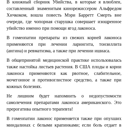
В книжный сборник Убийства, в которые я влюблен,
составленный знаменитым кинорежиссером Альфредом
Хичкоком, вошла повесть Мэри Барретт Смерть вне
очереди, где чопорная старушка совершает изощренное
убийство именно при помощи ягод лаконоса.
В гомеопатии препараты из свежих корней лаконоса
применяются при лечении ларингита, тонзиллита
(ангина) и ревматизма, а также при лечении ишиаса.
В общепринятой медицинской практике использовалась
также настойка листьев растения. В США плоды и корни
лаконоса применяются как рвотное, слабительное,
мочегонное и противоглистное средство, а также при
кожных болезнях.
Не лишним будет напомнить о недопустимости
самолечения препаратами лаконоса американского. Это
прерогатива опытного терапевта!
В гомеопатии лаконос применяется также при опухших
миндалинах с белыми крапинками; если боль отдает в