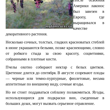
После освоения
Америки лаконос
был завезен в
Европу, где
выращивался в
качестве
декоративного растения.
Несколько сочных, толстых, гладких красноватых стеблей
в июне украшаются белыми, позже краснеющими, словно
от робкого стыда за свою красоту, соцветиями,
собранными в плотные кисти.
Пчелы охотно собирают нектар с белых цветков.
Цветение длится до сентября. В августе созревают плоды
— черные или темно-пурпурные, фиолетовые, весьма
аппетитные по внешнему виду, сочные ягоды.
Но не стоит поддаваться соблазну полакомиться. Ягоды,
использующиеся для подкраски вин, съеденные в
больших дозах, могут вызвать серьезное отравление.