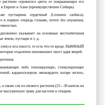
 растение сероватого цвета от покрывающих его
 в Европе и Азии (преимущественно Сибирь).
е пустырник сердечный (Leonurus cardiaca),
о в первую очередь голыми, почти без опушения,
тивностью.
днозначно указывает на основные местообитания
 земли, пустыри и т. д.
 (лев) и ига (хвост), то есть что-то вроде ЛЬВИНЫЙ
 которые отдаленно напоминают хвост царя зверей.
ветения.
покаивающее либо тонизирующее, стимулирующее
тоний, кардиосклерозе, миокардите, катаре легких,
 а также сок из свежего растения (25—30 капель на
же высушенную траву для настоев и отваров.