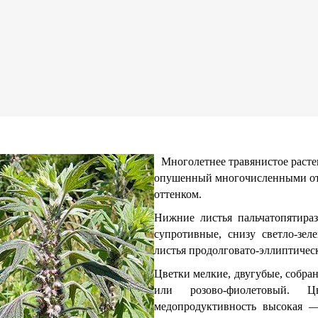
Многолетнее травянистое раст
опушенный многочисленными от
оттенком.
Нижние листья пальчатопятираз
супротивные, снизу светло-зел
листья продолговато-эллиптическ
Цветки мелкие, двугубые, собра
или розово-фиолетовый. 
медопродуктивность высокая —