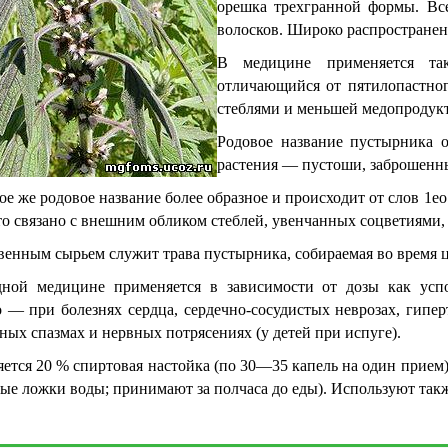
орешка трехгранной формы. Все
волосков. Широко распространен
В медицине применяется такж
отличающийся от пятилопастног
стеблями и меньшей медопродук
Родовое название пустырника о
растения — пустоши, заброшенные
ое же родовое название более образное и происходит от слов 1ео
что связано с внешним обликом стеблей, увенчанных соцветиями,
венным сырьем служит трава пустырника, собираемая во время ц
дной медицине применяется в зависимости от дозы как ус
о — при болезнях сердца, сердечно-сосудистых неврозах, гипер
ных спазмах и нервных потрясениях (у детей при испуге).
ется 20 % спиртовая настойка (по 30—35 капель на один прием),
вые ложки воды; принимают за полчаса до еды). Используют так