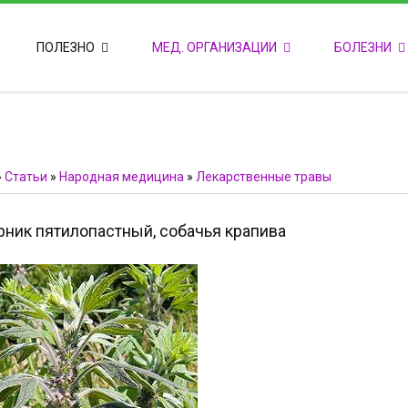
ПОПУЛЯРНЫЕ НОВОСТИ
ПОЛЕЗНО
МЕД. ОРГАНИЗАЦИИ
БОЛЕЗНИ
Т
М
Ф
E
Ф
»
Статьи
»
Народная медицина
»
Лекарственные травы
ник пятилопастный, собачья крапива