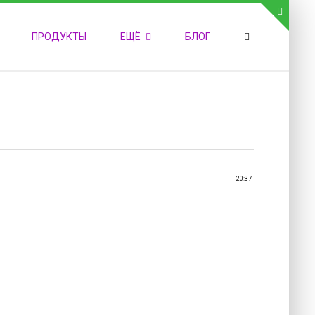
СВЯЗЬ С АДМИНИСТРАЦИЕЙ САЙТА
ПРОДУКТЫ
ЕЩЁ
БЛОГ
елефон:
обильный:
акс:
-mail:
admin@medvestnic.ru
орма обратной связи
20:37