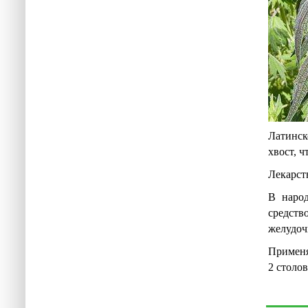
Латинск
хвост, 
Лекарст
В наро
средств
желудоч
Применя
2 столо