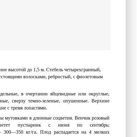
ение высотой до
1,5 м
. Стебель четырехгранный,
стоящими волосками, ребристый, с фиолетовым
дельные, в очертании яйцевидные или округлые,
еные, сверху темно-зеленые, опушенные. Верхние
ие с тремя лопастями.
ны мутовками в длинные соцветия. Венчик розовый
Цветет пустырник с июня по сентябрь;
 300—350 кг/га. Плод распадается на 4 мелких