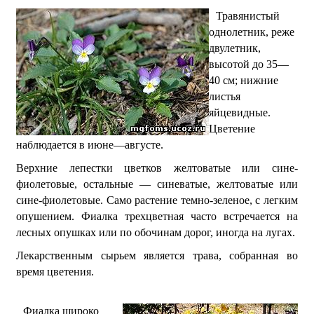
Травянистый
однолетник, реже
двулетник,
высотой до 35—
40 см; нижние
листья
яйцевидные.
Цветение
наблюдается в июне—августе.
Верхние лепестки цветков желтоватые или сине-
фиолетовые, остальные — синеватые, желтоватые или
сине-фиолетовые. Само растение темно-зеленое, с легким
опушением. Фиалка трехцветная часто встречается на
лесных опушках или по обочинам дорог, иногда на лугах.
Лекарственным сырьем является трава, собранная во
время цветения.
Фиалка широко