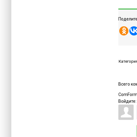
Поделите
Категори
Всего к
ComForm
Войдите: