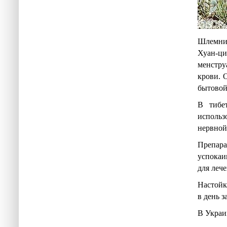
Шлемник
Хуан-ци
менстру
крови. 
бытовой
В тибет
использ
нервной
Препар
успокаи
для леч
Настойк
в день з
В Украи