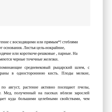
тение с восходящими или прямым*! стеблями
от основания. Листья цель-нокрайние,
идячие или короткоче-решковые , парные. На
меются черные точечные железки.
поминающие средневековый рыцарский шлем, с
раны в одностороннюю кисть. Плоды мелкие,
по август, растение активно посещают пчелы,
. Мед, полученный на пасеках вблизи зарослей
адает куда большими целебными свойствами, чем