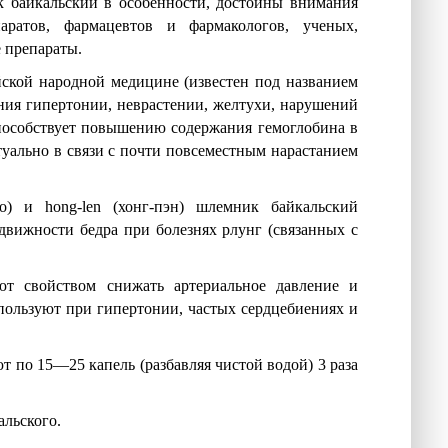
 байкальский в особенности, достойны внимания
аратов, фармацевтов и фармакологов, ученых,
 препараты.
ской народной медицине (известен под названием
ения гипертонии, неврастении, желтухи, нарушений
пособствует повышению содержания гемоглобина в
туально в связи с почти повсеместным нарастанием
по) и hong-len (хонг-пэн) шлемник байкальский
движности бедра при болезнях рлунг (связанных с
ют свойством снижать артериальное давление и
пользуют при гипертонии, частых сердцебиениях и
т по 15—25 капель (разбавляя чистой водой) 3 раза
альского.