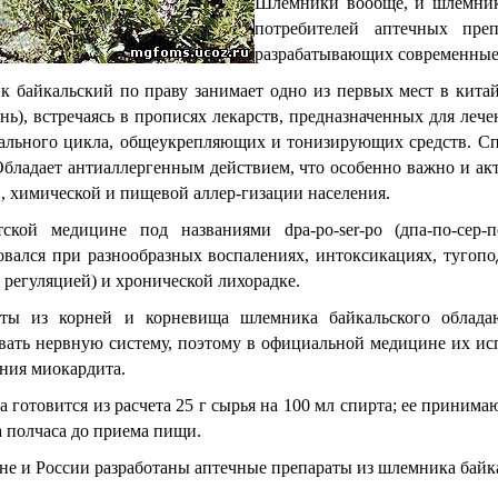
Шлемники вообще, и шлемник
потребителей аптечных преп
разрабатывающих современные
 байкальский по праву занимает одно из первых мест в китай
нь), встречаясь в прописях лекарств, предназначенных для леч
ального цикла, общеукрепляющих и тонизирующих средств. С
Обладает антиаллергенным действием, что особенно важно и ак
, химической и пищевой аллер-гизации населения.
ской медицине под названиями dpa-po-ser-po (дпа-по-сер-
овался при разнообразных воспалениях, интоксикациях, тугопо
 регуляцией) и хронической лихорадке.
аты из корней и корневища шлемника байкальского облада
вать нервную систему, поэтому в официальной медицине их ис
ения миокардита.
а готовится из расчета
25 г
сырья на 100 мл спирта; ее принимаю
а полчаса до приема пищи.
не и России разработаны аптечные препараты из шлемника байк