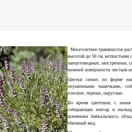
Многолетнее травянистое рас
высотой до
50 см
, ветвистыми 
ланцетовидные, заостренные, с
нижней поверхности листьев и
Цветки синие, по форме на
опушенными чашечками, соб
плоские, черные, округлые.
Во время цветения, с июня 
собирающие нектар и пыльцу
шлемника байкальского, обл
обычный мед.