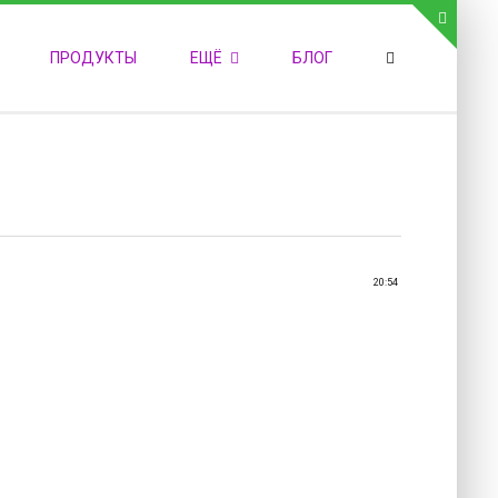
СВЯЗЬ С АДМИНИСТРАЦИЕЙ САЙТА
ПРОДУКТЫ
ЕЩЁ
БЛОГ
елефон:
обильный:
акс:
-mail:
admin@medvestnic.ru
орма обратной связи
20:54