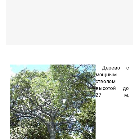
Дерево с
мощным
стволом
высотой до
27 м,