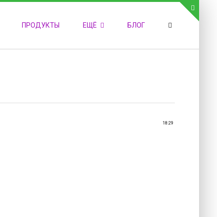
СВЯЗЬ С АДМИНИСТРАЦИЕЙ САЙТА
ПРОДУКТЫ
ЕЩЁ
БЛОГ
елефон:
обильный:
акс:
-mail:
admin@medvestnic.ru
орма обратной связи
18:29