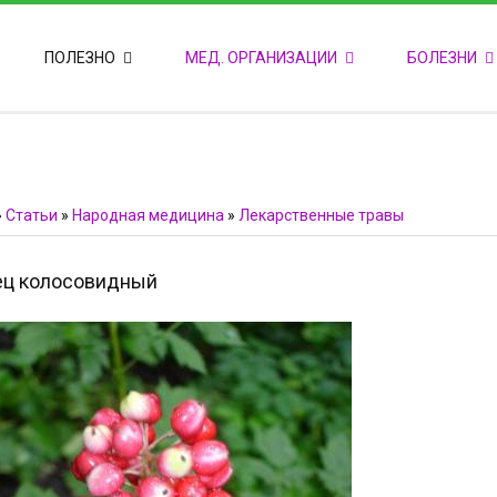
ПОПУЛЯРНЫЕ НОВОСТИ
ПОЛЕЗНО
МЕД. ОРГАНИЗАЦИИ
БОЛЕЗНИ
Т
М
Ф
E
Ф
»
Статьи
»
Народная медицина
»
Лекарственные травы
ец колосовидный