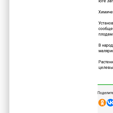
юге За
Химичес
Установ
сообще
плодам
В народ
маляри
Растен
целевы
Поделите