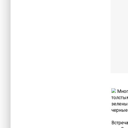
Много
толсты
зеленые
черные 
Встреч