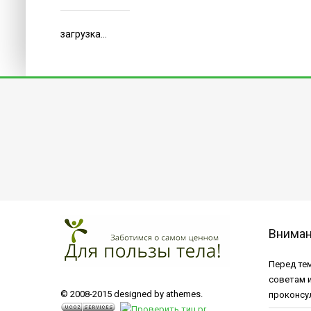
загрузка...
Внима
Перед тем
советам 
© 2008-2015 designed by athemes.
проконсу
.