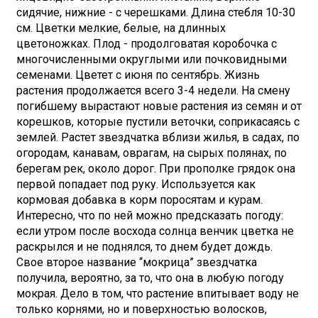
сидячие, нижние - с черешками. Длина стебля 10-30
см. Цветки мелкие, белые, на длинных
цветоножках. Плод - продолговатая коробочка с
многочисленными округлыми или почковидными
семенами. Цветет с июня по сентябрь. Жизнь
растения продолжается всего 3-4 недели. На смену
погибшему вырастают новые растения из семян и от
корешков, которые пустили веточки, соприкасаясь с
землей. Растет звездчатка вблизи жилья, в садах, по
огородам, канавам, оврагам, на сырых полянах, по
берегам рек, около дорог. При прополке грядок она
первой попадает под руку. Используется как
кормовая добавка в корм поросятам и курам.
Интересно, что по ней можно предсказать погоду:
если утром после восхода солнца венчик цветка не
раскрылся и не поднялся, то днем будет дождь.
Свое второе название “мокрица” звездчатка
получила, вероятно, за то, что она в любую погоду
мокрая. Дело в том, что растение впитывает воду не
только корнями, но и поверхностью волосков,