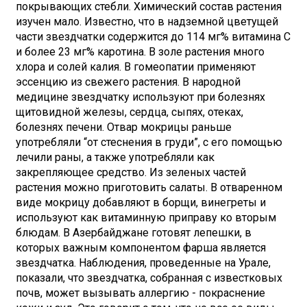
покрывающих стебли. Химический состав растения
изучен мало. Известно, что в надземной цветущей
части звездчатки содержится до 114 мг% витамина С
и более 23 мг% каротина. В золе растения много
хлора и солей калия. В гомеопатии применяют
эссенцию из свежего растения. В народной
медицине звездчатку используют при болезнях
щитовидной железы, сердца, сыпях, отеках,
болезнях печени. Отвар мокрицы раньше
употребляли “от стеснения в груди”, с его помощью
лечили раны, а также употребляли как
закрепляющее средство. Из зеленых частей
растения можно приготовить салаты. В отваренном
виде мокрицу добавляют в борщи, винегреты и
используют как витаминную приправу ко вторым
блюдам. В Азербайджане готовят лепешки, в
которых важным компонентом фарша является
звездчатка. Наблюдения, проведенные на Урале,
показали, что звездчатка, собранная с известковых
почв, может вызывать аллергию - покраснение