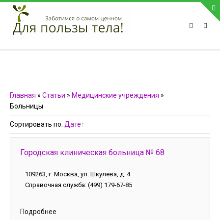
ПРИВЕТСТВУЕМ НА НАШЕМ САЙТЕ
Блок скоро обновится
Блок скоро обновится
ПОПУЛЯРНЫЕ НОВОСТИ
Главная
»
Статьи
»
Медицинские учреждения
»
Больницы
СВЯЗЬ С АДМИНИСТРАЦИЕЙ САЙТА
Сортировать по
:
Дате
Телефон:
Мобильный:
Городская клиническая больница № 68
Факс:
109263, г. Москва, ул. Шкулева, д. 4
E-mail:
admin@medvestnic.ru
Справочная служба: (499) 179-67-85
Форма обратной связи
Подробнее