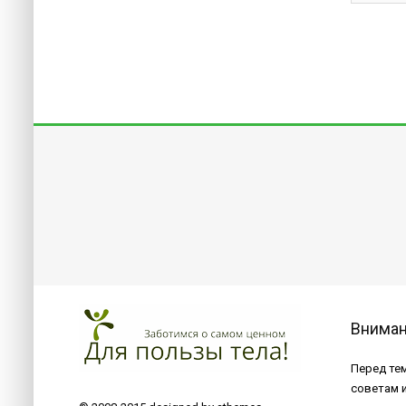
Внима
Перед тем
советам 