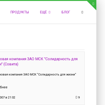
СВЯЗЬ С АДМИНИСТРАЦИЕЙ САЙТА
ПРОДУКТЫ
ЕЩЁ
БЛОГ
елефон:
обильный:
акс:
-mail:
admin@medvestnic.ru
орма обратной связи
ховая компания ЗАО МСК "Солидарность для
" (Совита)
ховая компания ЗАО МСК "Солидарность для жизни"
бнее
007 в 21:02
9