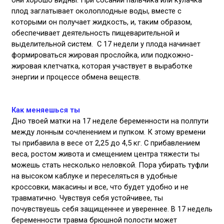
они хорошо видны. При сосании пальчи­ка или кулачка
плод заглатывает околоплодные воды, вмес­те с
которыми он получает жидкость, и, таким образом,
обес­печивает деятельность пищеварительной и
выделительной систем. С 17 недели у плода начинает
формироваться жировая прослойка, или подкожно-
жировая клетчатка, которая участвует в выработке
энергии и процессе обмена веществ.
Как меняешься ты
Дно твоей матки на 17 неделе беременности на полпути
между лонным сочленением и пупком. К этому времени
ты прибавила в весе от 2,25 до 4,5 кг. С прибавлением
веса, ростом живота и смещением центра тяжести ты
можешь стать несколько неловкой. Пора убирать туфли
на высоком каблуке и переселяться в удобные
кроссовки, макасины и все, что будет удобно и не
травматично. Чувствуя себя устойчивее, ты
почувствуешь себя защищеннее и увереннее. В 17 недель
беременности травма брюшной полости может