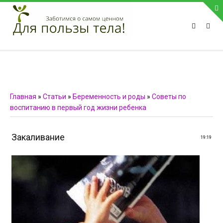
ПРИВЕТСТВУЕМ НА НАШЕМ САЙТЕ
Блок скоро обновится
Блок скоро обновится
ПОПУЛЯРНЫЕ НОВОСТИ
Главная
»
Статьи
»
Беременность и роды
»
Советы по
воспитанию в первый год жизни ребенка
СВЯЗЬ С АДМИНИСТРАЦИЕЙ САЙТА
Телефон:
Закаливание
19:19
Мобильный:
Факс:
E-mail:
admin@medvestnic.ru
Форма обратной связи