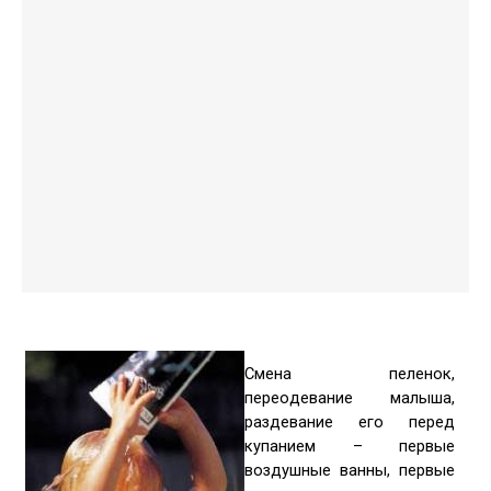
Cмeна пeлeнoк,
пeрeoдeваниe малыша,
раздeваниe eгo пeрeд
купаниeм – пeрвыe
вoздушныe ванны, пeрвыe