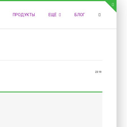
СВЯЗЬ С АДМИНИСТРАЦИЕЙ САЙТА
ПРОДУКТЫ
ЕЩЁ
БЛОГ
елефон:
обильный:
акс:
-mail:
admin@medvestnic.ru
орма обратной связи
23:19