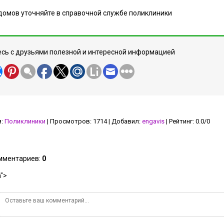
домов уточняйте в справочной службе поликлиники
сь с друзьями полезной и интересной информацией
я
:
Поликлиники
|
Просмотров
:
1714
|
Добавил
:
engavis
|
Рейтинг
:
0.0
/
0
омментариев
:
0
">