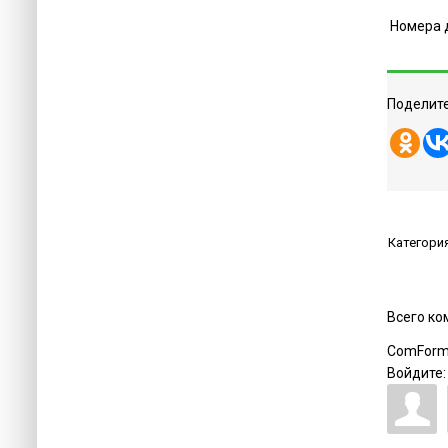
Номера 
Поделите
Категори
Всего к
ComForm
Войдите: