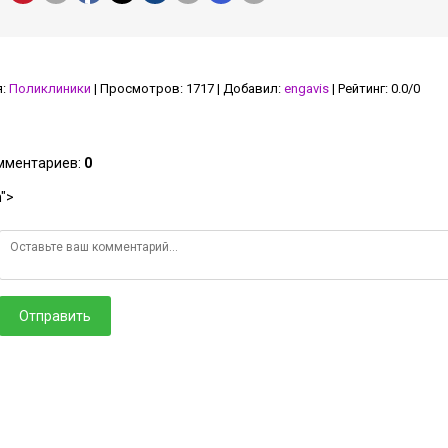
я
:
Поликлиники
|
Просмотров
:
1717
|
Добавил
:
engavis
|
Рейтинг
:
0.0
/
0
омментариев
:
0
">
Отправить