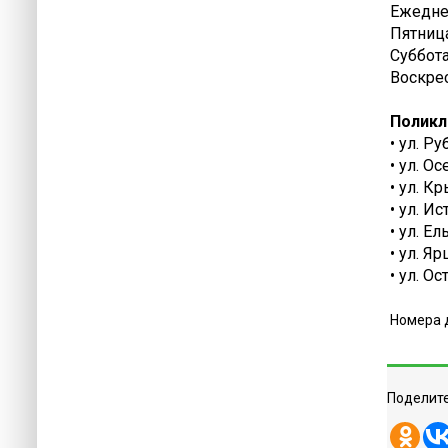
Ежеднев
Пятница
Суббота 
Воскрес
Поликл
• ул. Р
• ул. Ос
• ул. К
• ул. Ис
• ул. Ел
• ул. Я
• ул. О
Номера 
Поделите