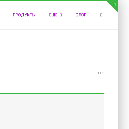
СВЯЗЬ С АДМИНИСТРАЦИЕЙ САЙТА
ПРОДУКТЫ
ЕЩЁ
БЛОГ
елефон:
обильный:
акс:
-mail:
admin@medvestnic.ru
орма обратной связи
20:35