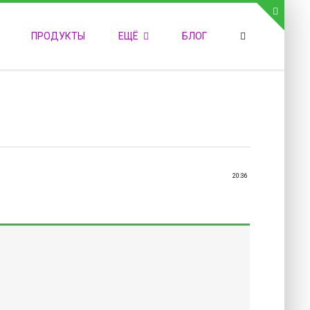
СВЯЗЬ С АДМИНИСТРАЦИЕЙ САЙТА
ПРОДУКТЫ
ЕЩЁ
БЛОГ
елефон:
обильный:
акс:
-mail:
admin@medvestnic.ru
орма обратной связи
20:36