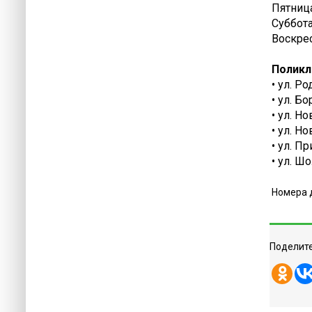
Пятница
Суббота 
Воскрес
Поликл
• ул. Р
• ул. Б
• ул. Н
• ул. Н
• ул. П
• ул. Ш
Номера 
Поделите