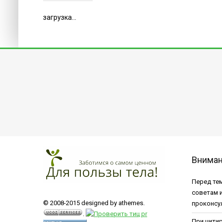
загрузка...
Внима
Перед тем
советам 
© 2008-2015 designed by athemes.
проконсу
.
При цити