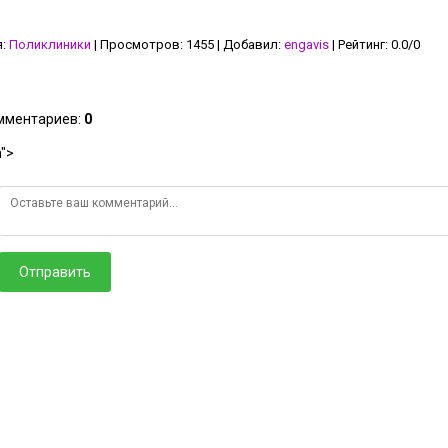
я
:
Поликлиники
|
Просмотров
:
1455
|
Добавил
:
engavis
|
Рейтинг
:
0.0
/
0
омментариев
:
0
">
Отправить