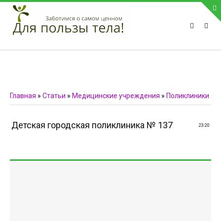
ПРИВЕТСТВУЕМ НА НАШЕМ САЙТЕ
Блок скоро обновится
Блок скоро обновится
ПОПУЛЯРНЫЕ НОВОСТИ
Главная
»
Статьи
»
Медицинские учреждения
»
Поликлиники
СВЯЗЬ С АДМИНИСТРАЦИЕЙ САЙТА
Детская городская поликлиника № 137
23:20
Телефон:
Мобильный:
Факс:
E-mail:
admin@medvestnic.ru
Форма обратной связи