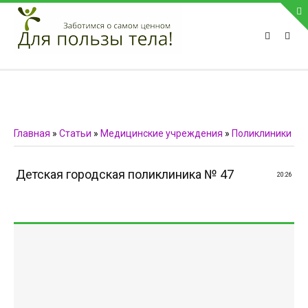
ПРИВЕТСТВУЕМ НА НАШЕМ САЙТЕ
Блок скоро обновится
Блок скоро обновится
ПОПУЛЯРНЫЕ НОВОСТИ
Главная
»
Статьи
»
Медицинские учреждения
»
Поликлиники
СВЯЗЬ С АДМИНИСТРАЦИЕЙ САЙТА
Детская городская поликлиника № 47
20:26
Телефон:
Мобильный:
Факс:
E-mail:
admin@medvestnic.ru
Форма обратной связи