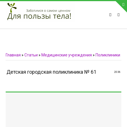
ПРИВЕТСТВУЕМ НА НАШЕМ САЙТЕ
Блок скоро обновится
Блок скоро обновится
ПОПУЛЯРНЫЕ НОВОСТИ
Главная
»
Статьи
»
Медицинские учреждения
»
Поликлиники
СВЯЗЬ С АДМИНИСТРАЦИЕЙ САЙТА
Детская городская поликлиника № 61
20:36
Телефон:
Мобильный:
Факс:
E-mail:
admin@medvestnic.ru
Форма обратной связи