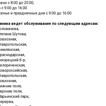
но с 8.00 до 20.00,
 с 9.00 до 16.00
енье и праздничные дни с 9.00 до 16.00.
иника ведет обслуживание по следующим адресам:
Головачева,
Степана Шутова,
Совхозная,
Ставропольская,
Цимлянская,
Краснодарская,
Тихорецкий б-р,
Белореченская,
Новороссийская,
Ставропольская,
Совхозная,
Нижние поля,
Верхние поля,
Марьинский парк,
Перерва,