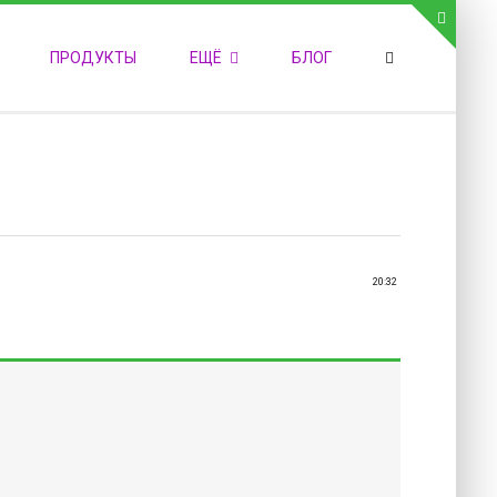
СВЯЗЬ С АДМИНИСТРАЦИЕЙ САЙТА
ПРОДУКТЫ
ЕЩЁ
БЛОГ
елефон:
обильный:
акс:
-mail:
admin@medvestnic.ru
орма обратной связи
20:32