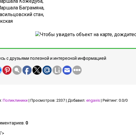
Маршала Кожедуба,
Маршала Баграмяна,
Васильцовский стан,
Окская
сь с друзьями полезной и интересной информацией
я
:
Поликлиники
|
Просмотров
:
2337
|
Добавил
:
engavis
|
Рейтинг
:
0.0
/
0
омментариев
:
0
">