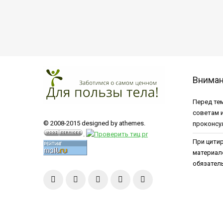
Внима
Перед тем
советам 
© 2008-2015 designed by athemes.
проконсу
.
При цити
материал
обязатель