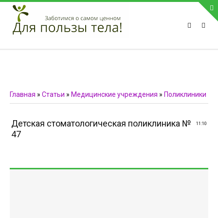
ПРИВЕТСТВУЕМ НА НАШЕМ САЙТЕ
Блок скоро обновится
Блок скоро обновится
ПОПУЛЯРНЫЕ НОВОСТИ
Главная
»
Статьи
»
Медицинские учреждения
»
Поликлиники
СВЯЗЬ С АДМИНИСТРАЦИЕЙ САЙТА
Детская стоматологическая поликлиника №
11:10
Телефон:
47
Мобильный:
Факс:
E-mail:
admin@medvestnic.ru
Форма обратной связи