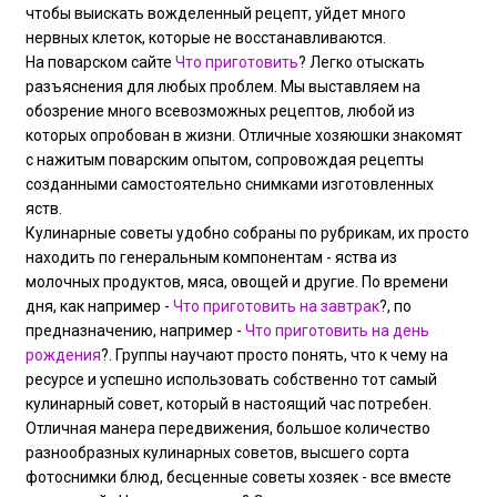
чтобы выискать вожделенный рецепт, уйдет много
нервных клеток, которые не восстанавливаются.
На поварском сайте
Что приготовить
? Легко отыскать
разъяснения для любых проблем. Мы выставляем на
обозрение много всевозможных рецептов, любой из
которых опробован в жизни. Отличные хозяюшки знакомят
с нажитым поварским опытом, сопровождая рецепты
созданными самостоятельно снимками изготовленных
яств.
Кулинарные советы удобно собраны по рубрикам, их просто
находить по генеральным компонентам - яства из
молочных продуктов, мяса, овощей и другие. По времени
дня, как например -
Что приготовить на завтрак
?, по
предназначению, например -
Что приготовить на день
рождения
?. Группы научают просто понять, что к чему на
ресурсе и успешно использовать собственно тот самый
кулинарный совет, который в настоящий час потребен.
Отличная манера передвижения, большое количество
разнообразных кулинарных советов, высшего сорта
фотоснимки блюд, бесценные советы хозяек - все вместе