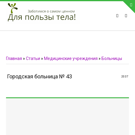
ПРИВЕТСТВУЕМ НА НАШЕМ САЙТЕ
Блок скоро обновится
Блок скоро обновится
ПОПУЛЯРНЫЕ НОВОСТИ
Главная
»
Статьи
»
Медицинские учреждения
»
Больницы
СВЯЗЬ С АДМИНИСТРАЦИЕЙ САЙТА
Городская больница № 43
20:37
Телефон:
Мобильный:
Факс:
E-mail:
admin@medvestnic.ru
Форма обратной связи