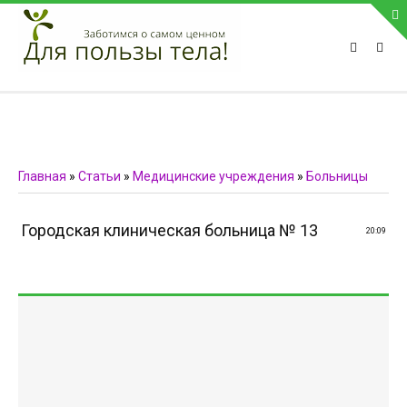
ПРИВЕТСТВУЕМ НА НАШЕМ САЙТЕ
Блок скоро обновится
Блок скоро обновится
ПОПУЛЯРНЫЕ НОВОСТИ
Главная
»
Статьи
»
Медицинские учреждения
»
Больницы
СВЯЗЬ С АДМИНИСТРАЦИЕЙ САЙТА
Городская клиническая больница № 13
20:09
Телефон:
Мобильный:
Факс:
E-mail:
admin@medvestnic.ru
Форма обратной связи