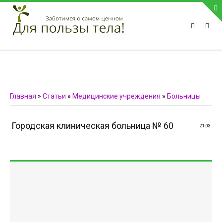
ПРИВЕТСТВУЕМ НА НАШЕМ САЙТЕ
Блок скоро обновится
Блок скоро обновится
ПОПУЛЯРНЫЕ НОВОСТИ
Главная
»
Статьи
»
Медицинские учреждения
»
Больницы
СВЯЗЬ С АДМИНИСТРАЦИЕЙ САЙТА
Городская клиническая больница № 60
21:03
Телефон:
Мобильный:
Факс:
E-mail:
admin@medvestnic.ru
Форма обратной связи