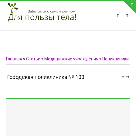
ПРИВЕТСТВУЕМ НА НАШЕМ САЙТЕ
Блок скоро обновится
Блок скоро обновится
ПОПУЛЯРНЫЕ НОВОСТИ
Главная
»
Статьи
»
Медицинские учреждения
»
Поликлиники
СВЯЗЬ С АДМИНИСТРАЦИЕЙ САЙТА
Городская поликлиника № 103
20:19
Телефон:
Мобильный:
Факс:
E-mail:
admin@medvestnic.ru
Форма обратной связи