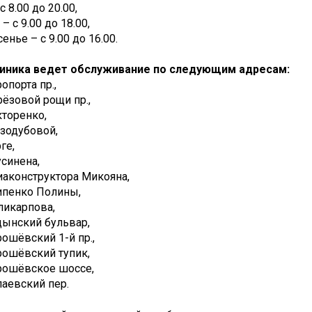
. с 8.00 до 20.00,
– с 9.00 до 18.00,
енье – с 9.00 до 16.00.
иника ведет обслуживание по следующим адресам:
ропорта пр.,
ерёзовой рощи пр.,
икторенко,
ризодубовой,
рге,
усинена,
виаконструктора Микояна,
сипенко Полины,
оликарпова,
одынский бульвар,
орошёвский 1-й пр.,
орошёвский тупик,
орошёвское шоссе,
апаевский пер.