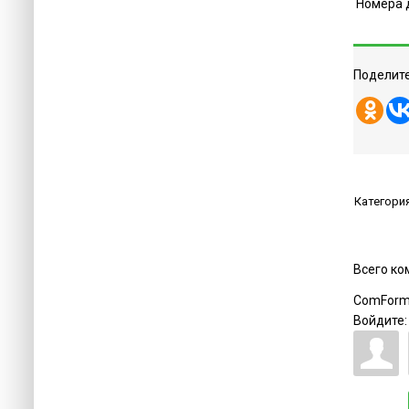
Номера 
Поделите
Категори
Всего к
ComForm
Войдите: