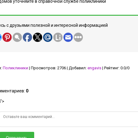
домов уточняйте в справочной службе поликлиники
сь с друзьями полезной и интересной информацией
я
:
Поликлиники
|
Просмотров
:
2706
|
Добавил
:
engavis
|
Рейтинг
:
0.0
/
0
омментариев
:
0
">