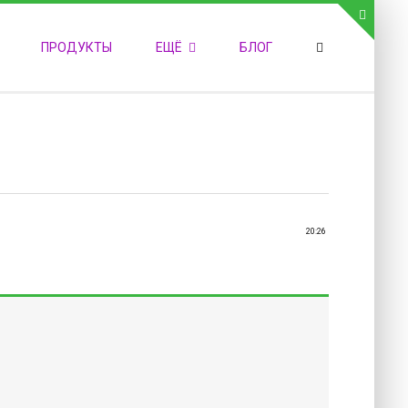
СВЯЗЬ С АДМИНИСТРАЦИЕЙ САЙТА
ПРОДУКТЫ
ЕЩЁ
БЛОГ
елефон:
обильный:
акс:
-mail:
admin@medvestnic.ru
орма обратной связи
20:26