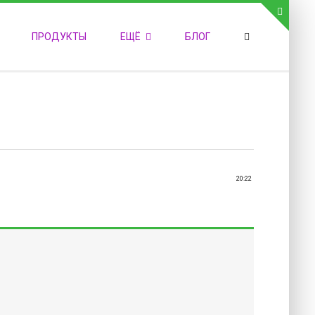
СВЯЗЬ С АДМИНИСТРАЦИЕЙ САЙТА
ПРОДУКТЫ
ЕЩЁ
БЛОГ
елефон:
обильный:
акс:
-mail:
admin@medvestnic.ru
орма обратной связи
20:22