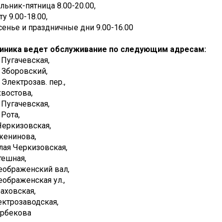
ьник-пятница 8.00-20.00,
ту 9.00-18.00,
енье и праздничные дни 9.00-16.00
иника ведет обслуживание по следующим адресам:
я Пугачевская,
-й Зборовский,
й Электрозав. пер.,
ухвостова,
я Пугачевская,
я Рота,
. Черкизовская,
уженинова,
алая Черкизовская,
отешная,
реображенский вал,
реображенская ул.,
раховская,
лектрозаводская,
тарбекова