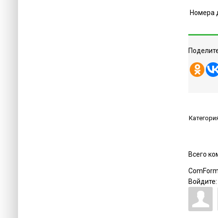
Номера 
Поделите
Категори
Всего к
ComForm
Войдите: