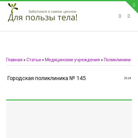
ПРИВЕТСТВУЕМ НА НАШЕМ САЙТЕ
Блок скоро обновится
Блок скоро обновится
ПОПУЛЯРНЫЕ НОВОСТИ
Главная
»
Статьи
»
Медицинские учреждения
»
Поликлиники
СВЯЗЬ С АДМИНИСТРАЦИЕЙ САЙТА
Городская поликлиника № 145
20:24
Телефон:
Мобильный:
Факс:
E-mail:
admin@medvestnic.ru
Форма обратной связи