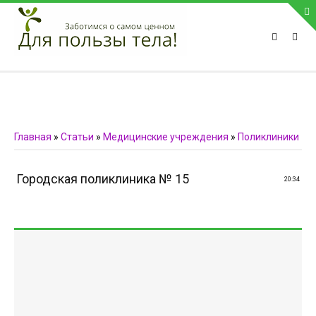
ПРИВЕТСТВУЕМ НА НАШЕМ САЙТЕ
Блок скоро обновится
Блок скоро обновится
ПОПУЛЯРНЫЕ НОВОСТИ
Главная
»
Статьи
»
Медицинские учреждения
»
Поликлиники
СВЯЗЬ С АДМИНИСТРАЦИЕЙ САЙТА
Городская поликлиника № 15
20:34
Телефон:
Мобильный:
Факс:
E-mail:
admin@medvestnic.ru
Форма обратной связи