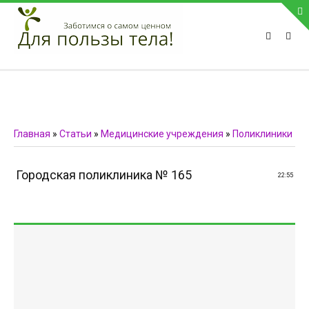
ПРИВЕТСТВУЕМ НА НАШЕМ САЙТЕ
Блок скоро обновится
Блок скоро обновится
ПОПУЛЯРНЫЕ НОВОСТИ
Главная
»
Статьи
»
Медицинские учреждения
»
Поликлиники
СВЯЗЬ С АДМИНИСТРАЦИЕЙ САЙТА
Городская поликлиника № 165
22:55
Телефон:
Мобильный:
Факс:
E-mail:
admin@medvestnic.ru
Форма обратной связи