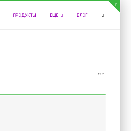
СВЯЗЬ С АДМИНИСТРАЦИЕЙ САЙТА
ПРОДУКТЫ
ЕЩЁ
БЛОГ
елефон:
обильный:
акс:
-mail:
admin@medvestnic.ru
орма обратной связи
20:01