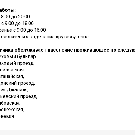
аботы:
 8.00 до 20.00
 с 9.00 до 18.00
енье с 9.00 до 16.00
тологическое отделение круглосуточно
иника обслуживает население проживающее по следу
реховый бульвар,
реховый проезд,
ипиловская,
устанайская,
адонский проезд,
усы Джалиля,
урьевский проезд,
амбовская,
оронежская,
сеневая