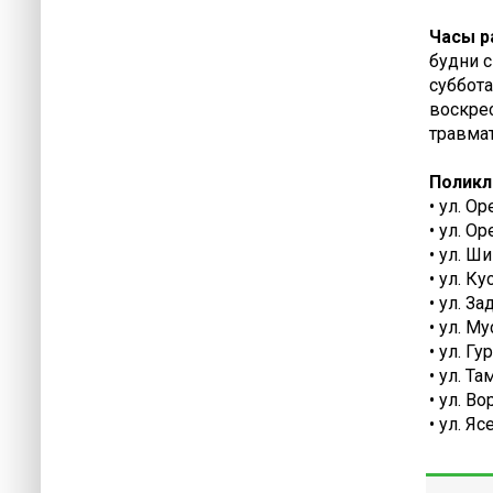
Часы р
будни с
суббота
воскрес
травма
Поликл
• ул. О
• ул. О
• ул. Ш
• ул. К
• ул. З
• ул. М
• ул. Г
• ул. Т
• ул. В
• ул. Я