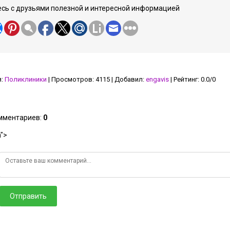
сь с друзьями полезной и интересной информацией
я
:
Поликлиники
|
Просмотров
:
4115
|
Добавил
:
engavis
|
Рейтинг
:
0.0
/
0
омментариев
:
0
">
Отправить