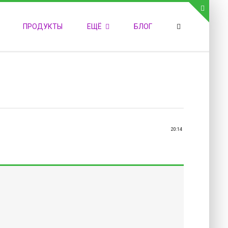
СВЯЗЬ С АДМИНИСТРАЦИЕЙ САЙТА
ПРОДУКТЫ
ЕЩЁ
БЛОГ
елефон:
обильный:
акс:
-mail:
admin@medvestnic.ru
орма обратной связи
20:14