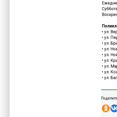
Ежеднев
Суббота
Воскрес
Поликл
• ул. В
• ул. П
• ул. Б
• ул. Н
• ул. Н
• ул. К
• ул. М
• ул. К
• ул. Б
Поделите