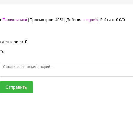
я
:
Поликлиники
|
Просмотров
:
4051
|
Добавил
:
engavis
|
Рейтинг
:
0.0
/
0
омментариев
:
0
">
Отправить