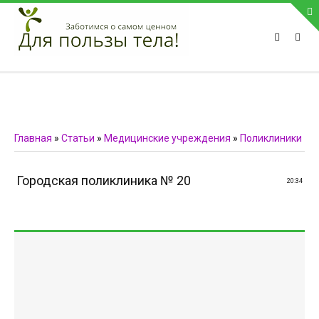
ПРИВЕТСТВУЕМ НА НАШЕМ САЙТЕ
Блок скоро обновится
Блок скоро обновится
ПОПУЛЯРНЫЕ НОВОСТИ
Главная
»
Статьи
»
Медицинские учреждения
»
Поликлиники
СВЯЗЬ С АДМИНИСТРАЦИЕЙ САЙТА
Городская поликлиника № 20
20:34
Телефон:
Мобильный:
Факс:
E-mail:
admin@medvestnic.ru
Форма обратной связи