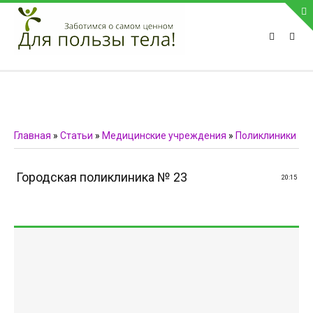
ПРИВЕТСТВУЕМ НА НАШЕМ САЙТЕ
Блок скоро обновится
Блок скоро обновится
ПОПУЛЯРНЫЕ НОВОСТИ
Главная
»
Статьи
»
Медицинские учреждения
»
Поликлиники
СВЯЗЬ С АДМИНИСТРАЦИЕЙ САЙТА
Городская поликлиника № 23
20:15
Телефон:
Мобильный:
Факс:
E-mail:
admin@medvestnic.ru
Форма обратной связи