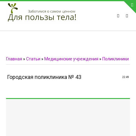
ПРИВЕТСТВУЕМ НА НАШЕМ САЙТЕ
Блок скоро обновится
Блок скоро обновится
ПОПУЛЯРНЫЕ НОВОСТИ
Главная
»
Статьи
»
Медицинские учреждения
»
Поликлиники
СВЯЗЬ С АДМИНИСТРАЦИЕЙ САЙТА
Городская поликлиника № 43
22:49
Телефон:
Мобильный:
Факс:
E-mail:
admin@medvestnic.ru
Форма обратной связи