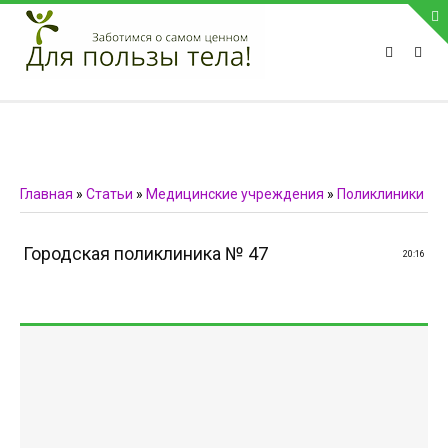
ПРИВЕТСТВУЕМ НА НАШЕМ САЙТЕ
Блок скоро обновится
Блок скоро обновится
ПОПУЛЯРНЫЕ НОВОСТИ
Главная
»
Статьи
»
Медицинские учреждения
»
Поликлиники
СВЯЗЬ С АДМИНИСТРАЦИЕЙ САЙТА
Городская поликлиника № 47
20:16
Телефон:
Мобильный:
Факс:
E-mail:
admin@medvestnic.ru
Форма обратной связи