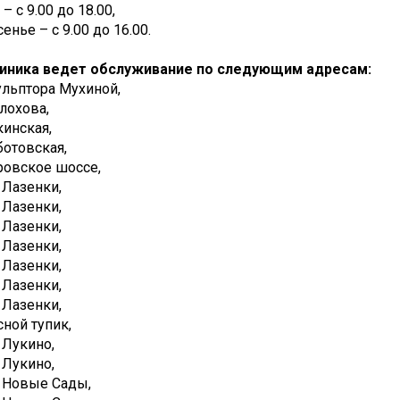
– с 9.00 до 18.00,
енье – с 9.00 до 16.00.
иника ведет обслуживание по следующим адресам:
кульптора Мухиной,
олохова,
кинская,
оботовская,
оровское шоссе,
я Лазенки,
я Лазенки,
я Лазенки,
я Лазенки,
я Лазенки,
я Лазенки,
я Лазенки,
есной тупик,
я Лукино,
я Лукино,
-я Новые Сады,