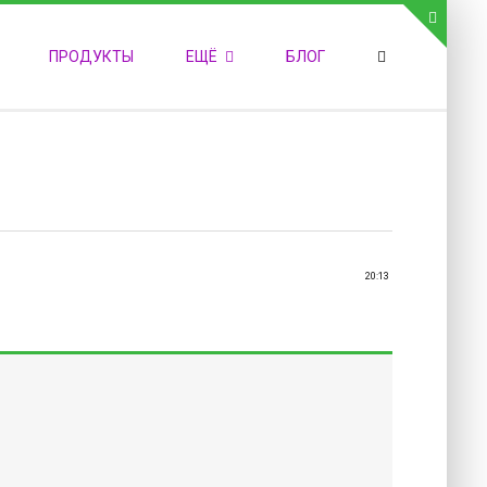
СВЯЗЬ С АДМИНИСТРАЦИЕЙ САЙТА
ПРОДУКТЫ
ЕЩЁ
БЛОГ
елефон:
обильный:
акс:
-mail:
admin@medvestnic.ru
орма обратной связи
20:13