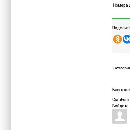
Номера 
Поделите
Категори
Всего к
ComForm
Войдите: