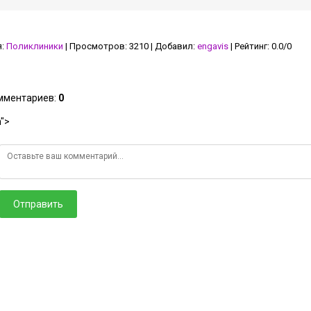
я
:
Поликлиники
|
Просмотров
:
3210
|
Добавил
:
engavis
|
Рейтинг
:
0.0
/
0
омментариев
:
0
">
Отправить