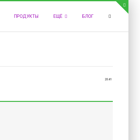
СВЯЗЬ С АДМИНИСТРАЦИЕЙ САЙТА
ПРОДУКТЫ
ЕЩЁ
БЛОГ
елефон:
обильный:
акс:
-mail:
admin@medvestnic.ru
орма обратной связи
20:41