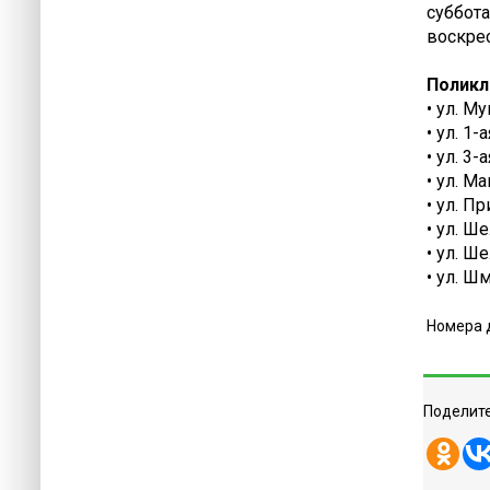
суббота 
воскрес
Поликл
• ул. М
• ул. 1
• ул. 3
• ул. М
• ул. П
• ул. Ш
• ул. Ш
• ул. Ш
Номера 
Поделите