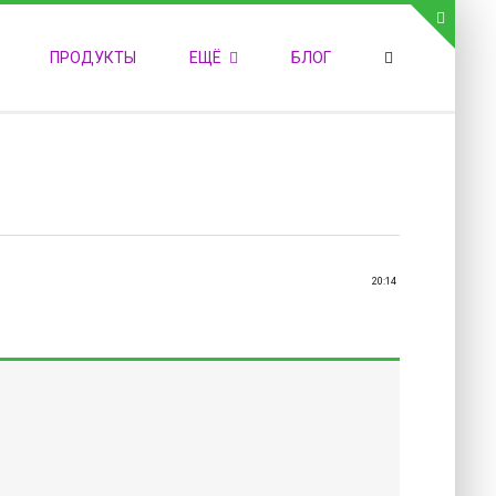
СВЯЗЬ С АДМИНИСТРАЦИЕЙ САЙТА
ПРОДУКТЫ
ЕЩЁ
БЛОГ
елефон:
обильный:
акс:
-mail:
admin@medvestnic.ru
орма обратной связи
20:14