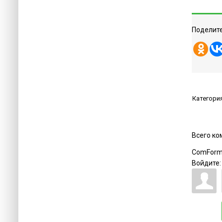
Поделите
Категори
Всего к
ComForm
Войдите: