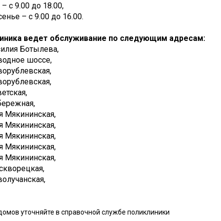
– с 9.00 до 18.00,
енье – с 9.00 до 16.00.
иника ведет обслуживание по следующим адресам:
асилия Ботылева,
бводное шоссе,
оворублевская,
оворублевская,
ветская,
абережная,
-ая Мякининская,
-ая Мякининская,
-ая Мякининская,
-ая Мякининская,
-ая Мякининская,
оскворецкая,
оволучанская,
домов уточняйте в справочной службе поликлиники