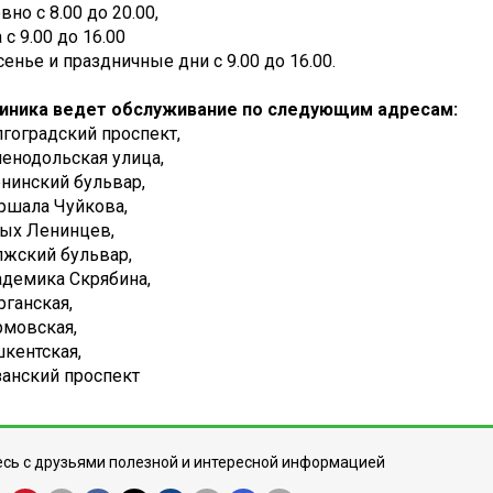
но с 8.00 до 20.00,
 с 9.00 до 16.00
енье и праздничные дни с 9.00 до 16.00.
иника ведет обслуживание по следующим адресам:
олгоградский проспект,
еленодольская улица,
сенинский бульвар,
аршала Чуйкова,
ных Ленинцев,
олжский бульвар,
кадемика Скрябина,
ерганская,
ормовская,
ашкентская,
язанский проспект
сь с друзьями полезной и интересной информацией