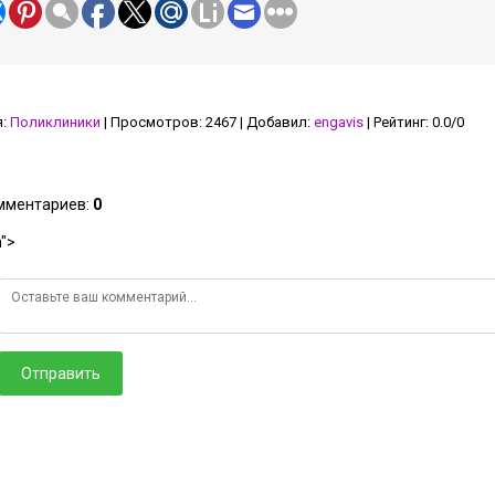
я
:
Поликлиники
|
Просмотров
:
2467
|
Добавил
:
engavis
|
Рейтинг
:
0.0
/
0
омментариев
:
0
">
Отправить