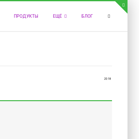
СВЯЗЬ С АДМИНИСТРАЦИЕЙ САЙТА
ПРОДУКТЫ
ЕЩЁ
БЛОГ
елефон:
обильный:
акс:
-mail:
admin@medvestnic.ru
орма обратной связи
20:18