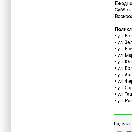
Ежеднев
Суббота
Воскрес
Поликл
• ул. В
• ул. З
• ул. Е
• ул. М
• ул. Ю
• ул. В
• ул. А
• ул. Ф
• ул. С
• ул. Т
• ул. Р
Поделите