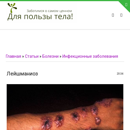
ПРИВЕТСТВУЕМ НА НАШЕМ САЙТЕ
Блок скоро обновится
Блок скоро обновится
ПОПУЛЯРНЫЕ НОВОСТИ
Главная
»
Статьи
»
Болезни
»
Инфекционные заболевания
СВЯЗЬ С АДМИНИСТРАЦИЕЙ САЙТА
Лейшманиоз
20:34
Телефон:
Мобильный:
Факс:
E-mail:
admin@medvestnic.ru
Форма обратной связи