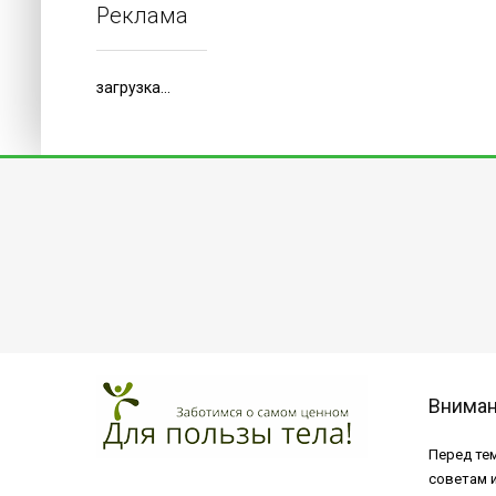
Реклама
загрузка...
Внима
Перед тем
советам 