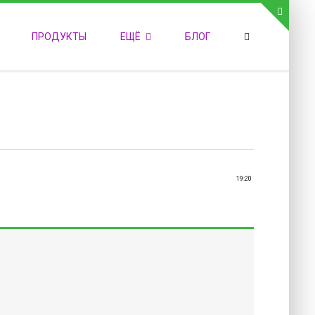
СВЯЗЬ С АДМИНИСТРАЦИЕЙ САЙТА
ПРОДУКТЫ
ЕЩЁ
БЛОГ
елефон:
обильный:
акс:
-mail:
admin@medvestnic.ru
орма обратной связи
19:20