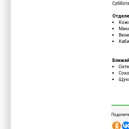
Суббота:
Отделе
Кожн
Мико
Вене
Каби
Ближай
Октя
Соко
Щуки
Поделите