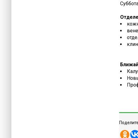
Суббота:
Отделе
кожн
вене
отде
клин
Ближай
Калу
Новы
Проф
Поделите