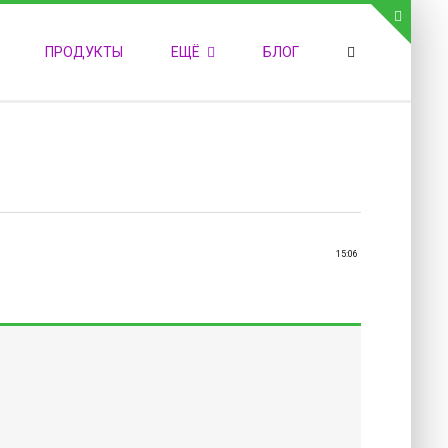
СВЯЗЬ С АДМИНИСТРАЦИЕЙ САЙТА
ПРОДУКТЫ
ЕЩЁ
БЛОГ
елефон:
обильный:
акс:
-mail:
admin@medvestnic.ru
орма обратной связи
15:06