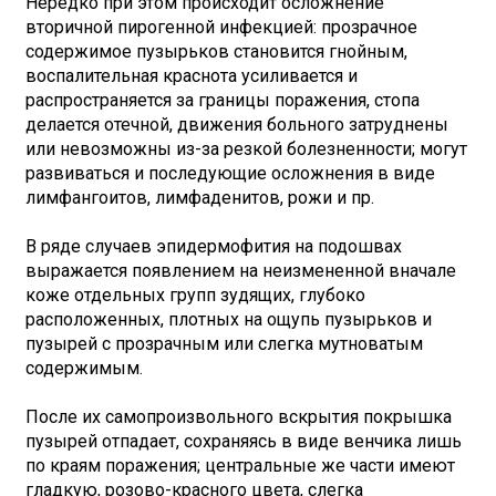
Нередко при этом происходит осложнение
вторичной пирогенной инфекцией: прозрачное
содержимое пузырьков становится гнойным,
воспалительная краснота усиливается и
распространяется за границы поражения, стопа
делается отечной, движения больного затруднены
или невозможны из-за резкой болезненности; могут
развиваться и последующие осложнения в виде
лимфангоитов, лимфаденитов, рожи и пр.
В ряде случаев эпидермофития на подошвах
выражается появлением на неизмененной вначале
коже отдельных групп зудящих, глубоко
расположенных, плотных на ощупь пузырьков и
пузырей с прозрачным или слегка мутноватым
содержимым.
После их самопроизвольного вскрытия покрышка
пузырей отпадает, сохраняясь в виде венчика лишь
по краям поражения; центральные же части имеют
гладкую, розово-красного цвета, слегка