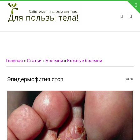
ПРИВЕТСТВУЕМ НА НАШЕМ САЙТЕ
Блок скоро обновится
Блок скоро обновится
ПОПУЛЯРНЫЕ НОВОСТИ
Главная
»
Статьи
»
Болезни
»
Кожные болезни
СВЯЗЬ С АДМИНИСТРАЦИЕЙ САЙТА
Эпидермофития стоп
20:50
Телефон:
Мобильный:
Факс:
E-mail:
admin@medvestnic.ru
Форма обратной связи